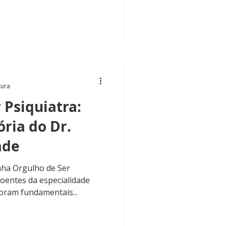
tura
 Psiquiatra:
ória do Dr.
ade
ha Orgulho de Ser
oentes da especialidade
foram fundamentais...