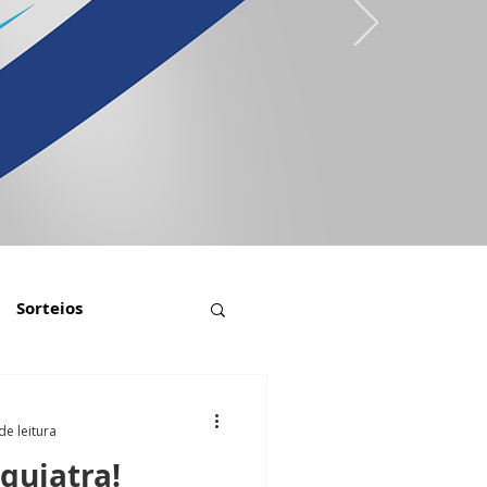
Sorteios
de leitura
iquiatra!