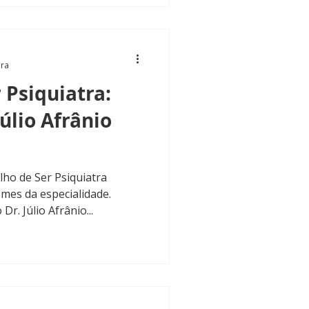
ura
 Psiquiatra:
úlio Afrânio
ho de Ser Psiquiatra
es da especialidade.
r. Júlio Afrânio...