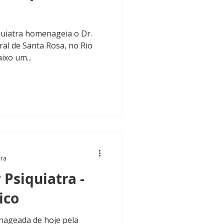
quiatra homenageia o Dr.
ural de Santa Rosa, no Rio
ixo um...
ura
 Psiquiatra -
ico
enageada de hoje pela