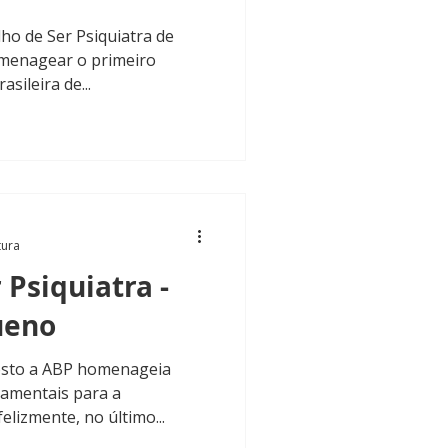
ho de Ser Psiquiatra de
omenagear o primeiro
sileira de...
tura
 Psiquiatra -
ueno
osto a ABP homenageia
damentais para a
felizmente, no último...