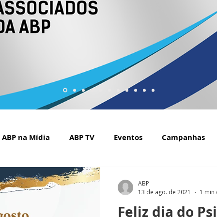
ABP na Mídia
ABP TV
Eventos
Campanhas
Setembro Amarelo na mídia
Covid-19
ABP Web
ABP
13 de ago. de 2021
1 min 
Feliz dia do Ps