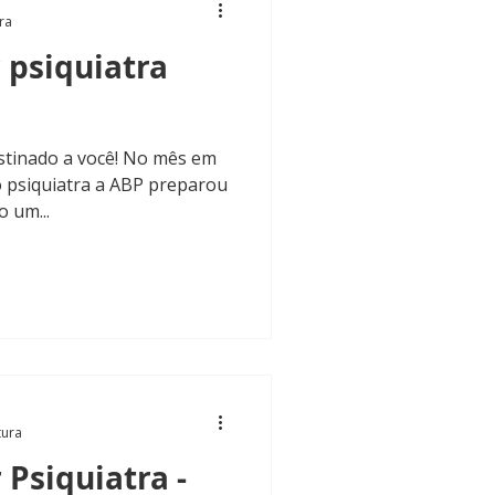
ra
 psiquiatra
stinado a você! No mês em
 psiquiatra a ABP preparou
 um...
tura
 Psiquiatra -