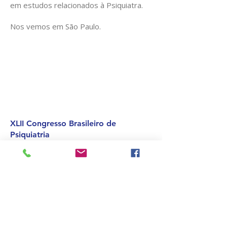
em estudos relacionados à Psiquiatra.
Nos vemos em São Paulo.
XLII Congresso Brasileiro de
Psiquiatria
05 a 08 de novembro de 2025 - Rio de
Janeiro - RJ
Clique aqui para emitir o seu certificado
Anais do Congresso
Confira o programa oficial
XLI Congresso Brasileiro de
Psiquiatria