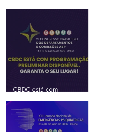
agora mesmo na aula ao
vivo e inédita do CID-11
CBDC está com
programação preliminar
disponível. Garanta o seu
lugar!