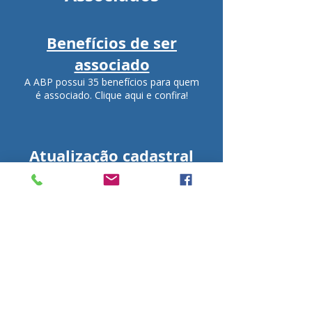
Benefícios de ser
associado
A ABP possui 35 benefícios para quem
é associado. Clique aqui e confira!
Atualização cadastral
Atualize seus dados de contato junto
à ABP. É fácil, rápido e 100% online.
Declaração de
Associado
Emita a sua clicando aqui.