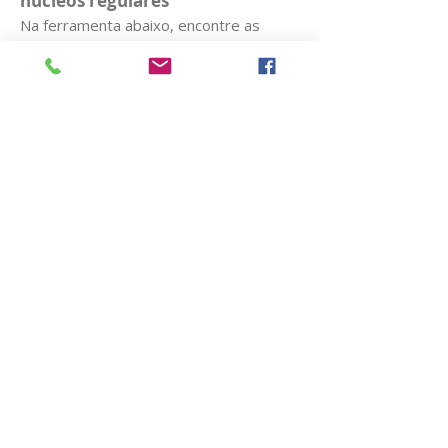
núcleos
regulares
Na ferramenta abaixo, encontre as
federadas e núcleos segmentados por
estado. Você encontra nome e
informações de contato. Em caso de
dúvidas, entre em contato com a
Secretaria da ABP pelo e-mail
secretaria@abp.org.br
.