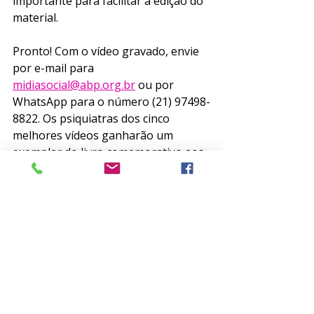
importante para facilitar a edição do 
material. 
Pronto! Com o vídeo gravado, envie 
por e-mail para 
midiasocial@abp.org.br
 ou por 
WhatsApp para o número (21) 97498-
8822. Os psiquiatras dos cinco 
melhores vídeos ganharão um 
exemplar do livro comemorativo aos 
50 anos da ABP, a ser retirado no 
XXXVI Congresso Brasileiro de 
Psiquiatria - CBP, em Brasília! 
Prestigie as campanhas da ABP e 
participe do Orgulho de Ser 
Psiquiatra! Seu vídeo pode ser 
publicado em nossas redes sociais 
durante o mês de agosto, como 