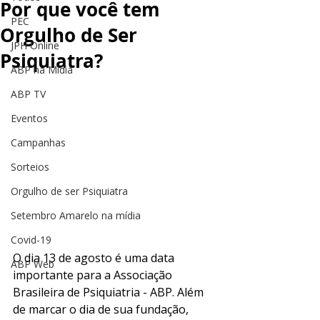
Por que você tem
PEC
Orgulho de Ser
JPH Online
Psiquiatra?
ABP na Mídia
ABP TV
Eventos
Campanhas
Sorteios
Orgulho de ser Psiquiatra
Setembro Amarelo na mídia
Covid-19
O dia 13 de agosto é uma data 
ABP Web
importante para a Associação 
Brasileira de Psiquiatria - ABP. Além 
de marcar o dia de sua fundação, 