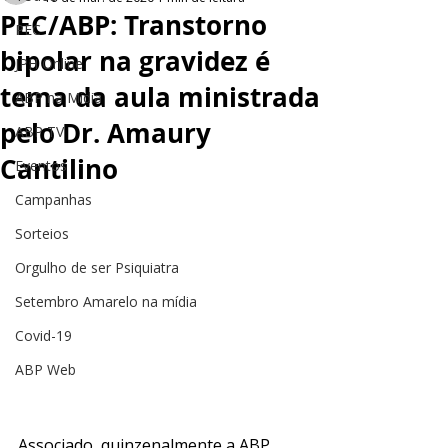
PEC/ABP: Transtorno
PEC
bipolar na gravidez é
JPH Online
tema da aula ministrada
ABP na Mídia
pelo Dr. Amaury
ABP TV
Cantilino
Eventos
Campanhas
Sorteios
Orgulho de ser Psiquiatra
Setembro Amarelo na mídia
Covid-19
ABP Web
Associado, quinzenalmente a ABP 