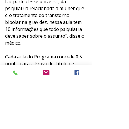
faz parte desse universo, da 
psiquiatria relacionada à mulher que 
é o tratamento do transtorno 
bipolar na gravidez, nessa aula tem 
10 informações que todo psiquiatra 
deve saber sobre o assunto", disse o 
médico.
Cada aula do Programa concede 0,5 
ponto para a Prova de Título de 
Especialista em Psiquiatria AMB/ABP. 
Aproveite!
Clique 
aqui
 e acesse o site do 
PEC/ABP.
PEC