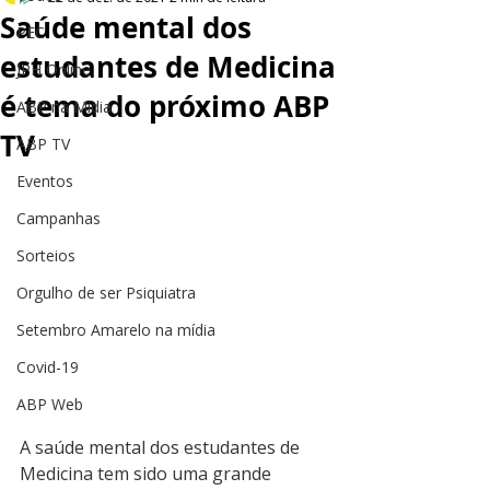
Saúde mental dos
PEC
estudantes de Medicina
JPH Online
é tema do próximo ABP
ABP na Mídia
TV
ABP TV
Eventos
Campanhas
Sorteios
Orgulho de ser Psiquiatra
Setembro Amarelo na mídia
Covid-19
ABP Web
A saúde mental dos estudantes de 
Medicina tem sido uma grande 