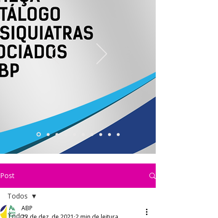
Post
Todos
ABP
Todos
22 de dez. de 2021
2 min de leitura