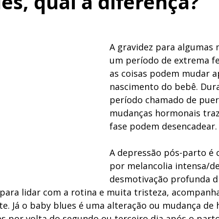
es, qual a diferença?
A gravidez para algumas 
um período de extrema fe
as coisas podem mudar a
nascimento do bebê. Dura
período chamado de puer
mudanças hormonais trazi
fase podem desencadear.
A depressão pós-parto é c
por melancolia intensa/d
desmotivação profunda di
 para lidar com a rotina e muita tristeza, acompanh
e. Já o baby blues é uma alteração ou mudança de
s por volta do segundo ou terceiro dia após o parto