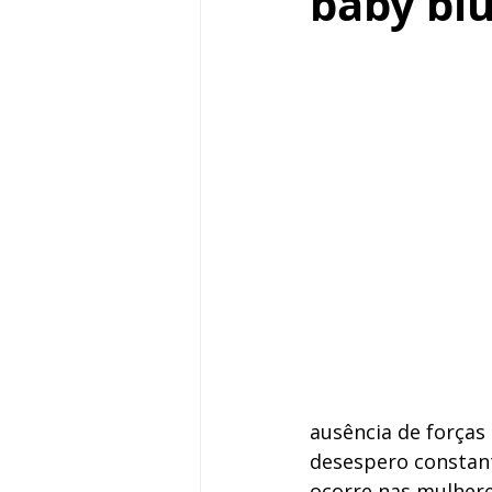
baby blu
ausência de forças
desespero constant
ocorre nas mulhere