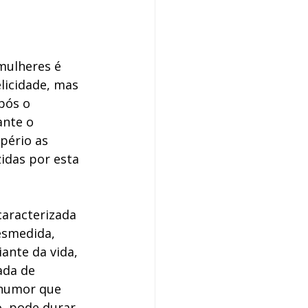
mulheres é 
licidade, mas 
pós o 
nte o 
pério as 
das por esta 
aracterizada 
esmedida, 
ante da vida, 
ada de 
 humor que 
, pode durar 