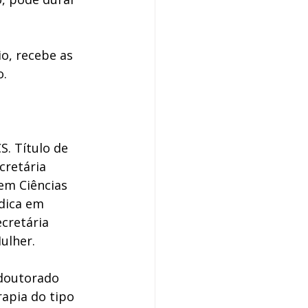
io, recebe as 
. 
. Título de 
cretária 
em Ciências 
dica em 
cretária 
ulher.
 doutorado 
apia do tipo 