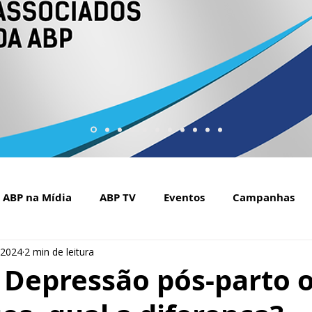
ABP na Mídia
ABP TV
Eventos
Campanhas
 2024
2 min de leitura
Setembro Amarelo na mídia
Covid-19
ABP Web
- Depressão pós-parto 