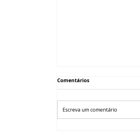
Comentários
Escreva um comentário
ABP TV - Stalker: o perigo
da perseguição