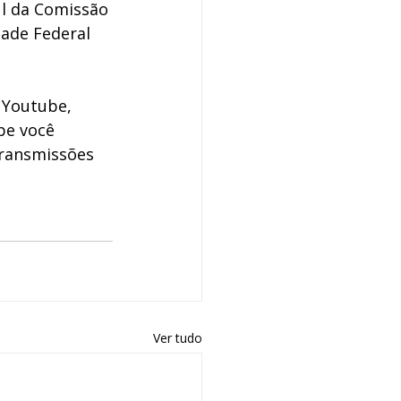
l da Comissão 
ade Federal 
 Youtube, 
pe você 
ransmissões 
Ver tudo