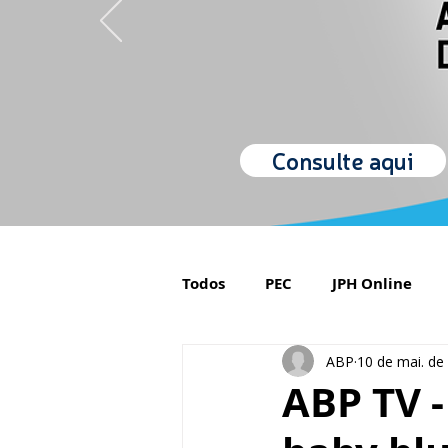
Consulte aqui
Todos
PEC
JPH Online
ABP
10 de mai. de
Orgulho de ser Psiquiatra
ABP TV 