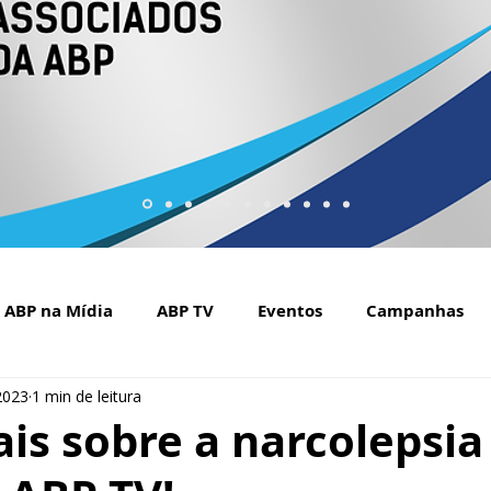
ABP na Mídia
ABP TV
Eventos
Campanhas
2023
1 min de leitura
Setembro Amarelo na mídia
Covid-19
ABP Web
is sobre a narcolepsia