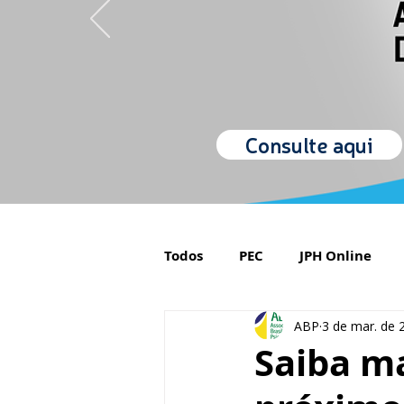
Consulte aqui
Todos
PEC
JPH Online
ABP
3 de mar. de 
Orgulho de ser Psiquiatra
Saiba ma