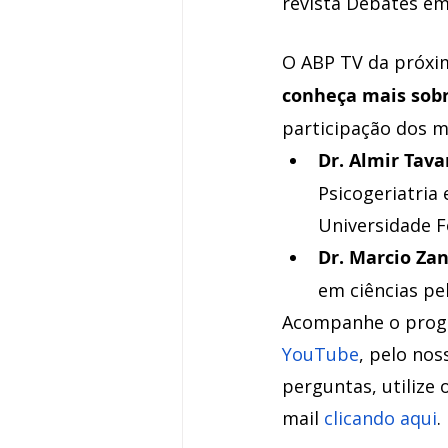
revista Debates em 
O ABP TV da próxim
conheça mais sobr
participação dos m
Dr. Almir Tava
Psicogeriatria
Universidade F
Dr. Marcio Zan
em ciências pe
Acompanhe o progr
YouTube
, pelo no
perguntas, utilize
mail
 clicando aqui
.