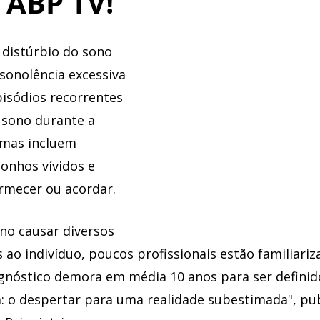
 ABP TV!
 distúrbio do sono 
sonolência excessiva 
pisódios recorrentes 
 sono durante a 
omas incluem 
sonhos vívidos e 
rmecer ou acordar. 
no causar diversos 
 ao indivíduo, poucos profissionais estão familiari
agnóstico demora em média 10 anos para ser definid
a: o despertar para uma realidade subestimada", pu