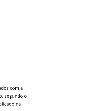
zados com a 
o, segundo o 
blicado na 