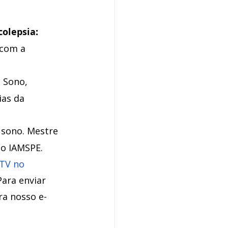
olepsia: 
 com a 
 Sono, 
as da 
 sono. Mestre 
do IAMSPE.
TV no 
Para enviar 
ra nosso e-