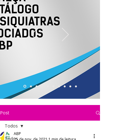
Post
Todos
ABP
Todos
25 de nov. de 2021
1 min de leitura