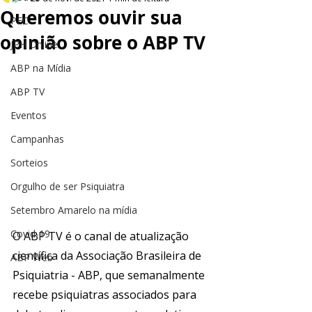
Queremos ouvir sua
PEC
opinião sobre o ABP TV
JPH Online
ABP na Mídia
ABP TV
Eventos
Campanhas
Sorteios
Orgulho de ser Psiquiatra
Setembro Amarelo na mídia
Covid-19
O ABP TV é o canal de atualização 
científica da Associação Brasileira de 
ABP Web
Psiquiatria - ABP, que semanalmente 
recebe psiquiatras associados para 