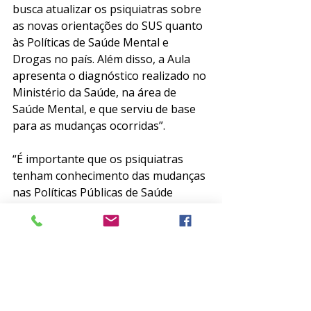
busca atualizar os psiquiatras sobre 
as novas orientações do SUS quanto 
às Políticas de Saúde Mental e 
Drogas no país. Além disso, a Aula 
apresenta o diagnóstico realizado no 
Ministério da Saúde, na área de 
Saúde Mental, e que serviu de base 
para as mudanças ocorridas”.
“É importante que os psiquiatras 
tenham conhecimento das mudanças 
nas Políticas Públicas de Saúde 
Mental e Drogas no país para que 
possam ajudar na sua 
implementação, o que, sem sombra 
de dúvidas, ajudará seus pacientes.” 
Finalizou o professor.
Cada aula do programa concede 0,5 