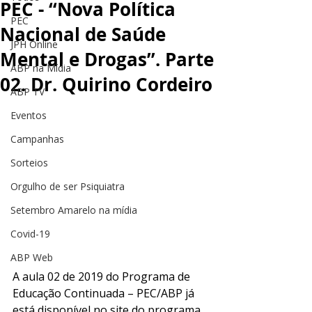
PEC - “Nova Política
PEC
Nacional de Saúde
JPH Online
Mental e Drogas”. Parte
ABP na Mídia
02. Dr. Quirino Cordeiro
ABP TV
Eventos
Campanhas
Sorteios
Orgulho de ser Psiquiatra
Setembro Amarelo na mídia
Covid-19
ABP Web
A aula 02 de 2019 do Programa de 
Educação Continuada – PEC/ABP já 
está disponível no site do programa. 