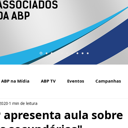
ABP na Mídia
ABP TV
Eventos
Campanhas
 2020
1 min de leitura
Setembro Amarelo na mídia
Covid-19
ABP Web
 apresenta aula sobre