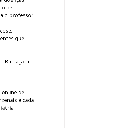
so de 
 o professor. 
cose. 
entes que 
do Baldaçara. 
online de 
nzenais e cada 
iatria 