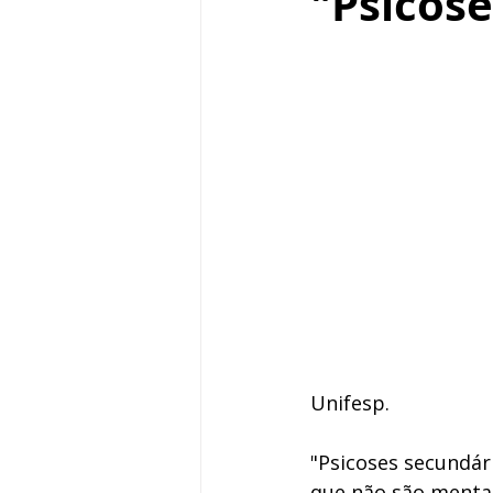
"Psicose
Unifesp. 
"Psicoses secundár
que não são mentai