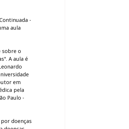
Continuada - 
uma aula 
 sobre o 
". A aula é 
 Leonardo 
niversidade 
outor em 
édica pela 
ão Paulo - 
 por doenças 
ia doenças 