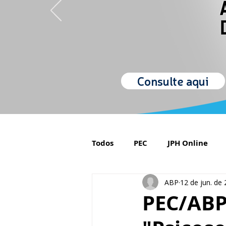
Consulte aqui
Todos
PEC
JPH Online
ABP
12 de jun. de
Orgulho de ser Psiquiatra
PEC/ABP