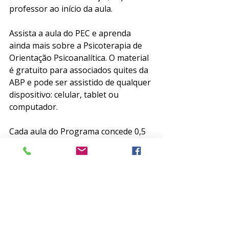
professor ao início da aula.
Assista a aula do PEC e aprenda 
ainda mais sobre a Psicoterapia de 
Orientação Psicoanalítica. O material 
é gratuito para associados quites da 
ABP e pode ser assistido de qualquer 
dispositivo: celular, tablet ou 
computador.
Cada aula do Programa concede 0,5 
ponto para a Prova de Título de 
Especialista em Psiquiatria AMB/ABP. 
Aproveite!
Clique 
aqui
 e acesse o site do 
PEC/ABP.
PEC