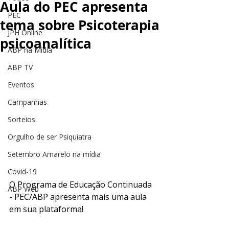
Aula do PEC apresenta
PEC
tema sobre Psicoterapia
JPH Online
psicoanalítica
ABP na Mídia
ABP TV
Eventos
Campanhas
Sorteios
Orgulho de ser Psiquiatra
Setembro Amarelo na mídia
Covid-19
O Programa de Educação Continuada 
ABP Web
- PEC/ABP apresenta mais uma aula 
em sua plataforma! 