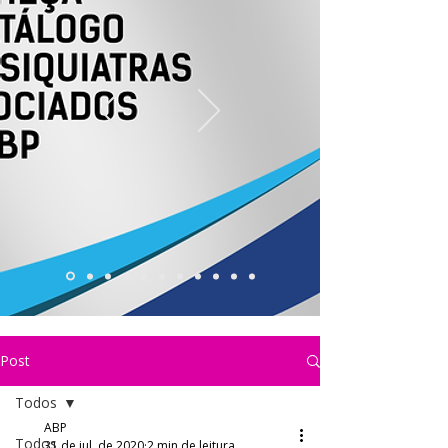
Post
Todos
ABP
Todos
31 de jul. de 2020
2 min de leitura