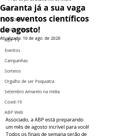
Garanta já a sua vaga
PEC
nos eventos científicos
JPH Online
de agosto!
ABP na Mídia
Atualizado:
10 de ago. de 2020
ABP TV
Eventos
Campanhas
Sorteios
Orgulho de ser Psiquiatra
Setembro Amarelo na mídia
Covid-19
ABP Web
Associado, a ABP está preparando 
um mês de agosto incrível para você! 
Todos os finais de semana serão de 