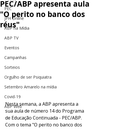
PEC/ABP apresenta aula
PEC
"O perito no banco dos
JPH Online
réus"
ABP na Mídia
ABP TV
Eventos
Campanhas
Sorteios
Orgulho de ser Psiquiatra
Setembro Amarelo na mídia
Covid-19
Nesta semana, a ABP apresenta a 
ABP Web
sua aula de número 14 do Programa 
de Educação Continuada - PEC/ABP. 
Com o tema "O perito no banco dos 