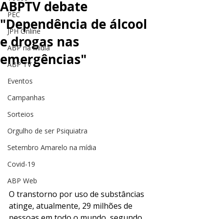
ABPTV debate
PEC
"Dependência de álcool
JPH Online
e drogas nas
ABP na Mídia
emergências"
ABP TV
Eventos
Campanhas
Sorteios
Orgulho de ser Psiquiatra
Setembro Amarelo na mídia
Covid-19
ABP Web
O transtorno por uso de substâncias 
atinge, atualmente, 29 milhões de 
pessoas em todo o mundo, segundo 