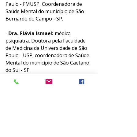
Paulo - FMUSP, Coordenadora de 
Saúde Mental do município de São 
Bernardo do Campo - SP. 
- Dra. Flávia Ismael: 
médica 
psiquiatra, Doutora pela Faculdade 
de Medicina da Universidade de São 
Paulo - USP, coordenadora de Saúde 
Mental do município de São Caetano 
do Sul - SP. 
- Dr. Roberto Mendes:
 médico 
psiquiatra,Título de Especialista em 
Psiquiatria pela AMB/ABP, 
Especialização em Dependência 
Química pela Universidade Federal de 
São Paulo - UNIFESP, Mestre em 
Neuropsiquiatria e Ciências do 
Comportamento pela Universidade 