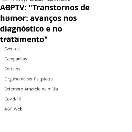
ABPTV: "Transtornos de
PEC
humor: avanços nos
JPH Online
diagnóstico e no
ABP na Mídia
tratamento"
ABP TV
Eventos
Campanhas
Sorteios
Orgulho de ser Psiquiatra
Setembro Amarelo na mídia
Covid-19
ABP Web