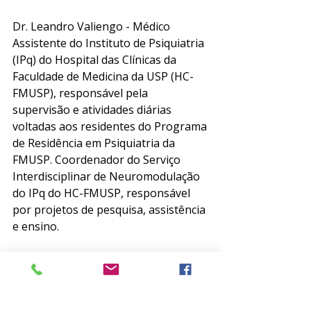
Dr. Leandro Valiengo - Médico 
Assistente do Instituto de Psiquiatria 
(IPq) do Hospital das Clínicas da 
Faculdade de Medicina da USP (HC-
FMUSP), responsável pela 
supervisão e atividades diárias 
voltadas aos residentes do Programa 
de Residência em Psiquiatria da 
FMUSP. Coordenador do Serviço 
Interdisciplinar de Neuromodulação 
do IPq do HC-FMUSP, responsável 
por projetos de pesquisa, assistência 
e ensino.
O programa ABPTV é transmitido ao 
vivo pelo
 Facebook da ABP
,
 Canal 
ABPTV
 no Youtube, pelo Instagram 
da ABP (
@abpbrasil
) ou pelo site da 