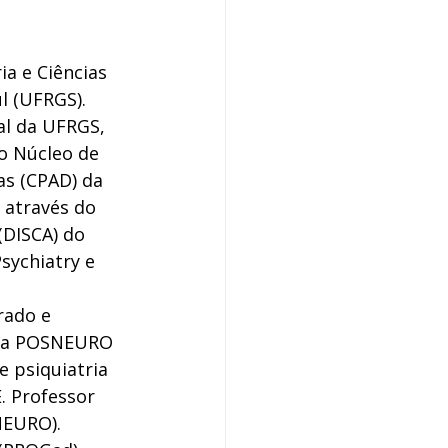
a e Ciências 
 (UFRGS). 
al da UFRGS, 
o Núcleo de 
as (CPAD) da 
 através do 
(DISCA) do 
sychiatry e 
rado e 
ela POSNEURO 
 psiquiatria 
. Professor 
NEURO). 