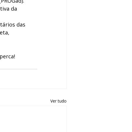
(PROGad). 
iva da 
tários das 
eta, 
perca!
Ver tudo