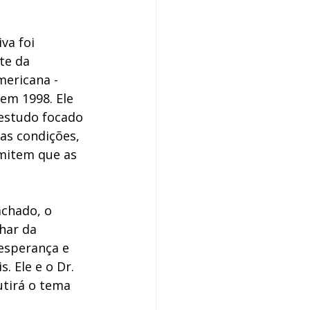
va foi 
te da 
mericana - 
em 1998. Ele 
estudo focado 
s condições, 
mitem que as 
chado, o 
har da 
esperança e 
 Ele e o Dr. 
tirá o tema 