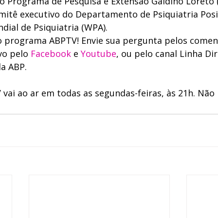
 Programa de Pesquisa e Extensão Galdino Loreto 
tê executivo do Departamento de Psiquiatria Posit
dial de Psiquiatria (WPA). 
do programa ABPTV! Envie sua pergunta pelos comen
vo pelo 
Facebook
 e 
Youtube
, ou pelo canal Linha Dir
da ABP. 
ai ao ar em todas as segundas-feiras, às 21h. Não 