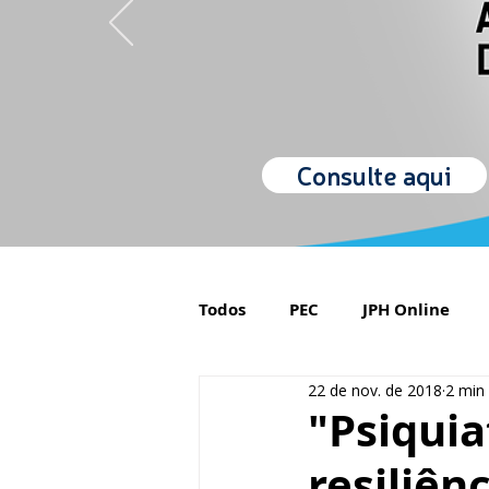
Consulte aqui
Todos
PEC
JPH Online
22 de nov. de 2018
2 min 
Orgulho de ser Psiquiatra
"Psiquia
resiliên