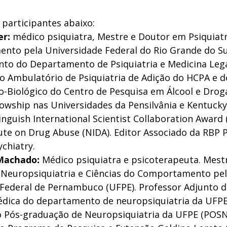
participantes abaixo: 
er: 
médico psiquiatra, Mestre e Doutor em Psiquiatri
to pela Universidade Federal do Rio Grande do Sul
nto do Departamento de Psiquiatria e Medicina Leg
 Ambulatório de Psiquiatria de Adição do HCPA e d
co-Biológico do Centro de Pesquisa em Álcool e Drog
lowship nas Universidades da Pensilvânia e Kentucky
nguish International Scientist Collaboration Award 
tute on Drug Abuse (NIDA). Editor Associado da RBP P
ychiatry. 
Machado:
 Médico psiquiatra e psicoterapeuta. Mest
Neuropsiquiatria e Ciências do Comportamento p
 Federal de Pernambuco (UFPE). Professor Adjunto de
édica do departamento de neuropsiquiatria da UFPE
o Pós-graduação de Neuropsiquiatria da UFPE (POS