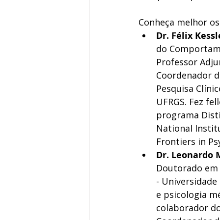
Conheça melhor os 
Dr. Félix Kessl
do Comportamen
Professor Adju
Coordenador do
Pesquisa Clíni
UFRGS. Fez fel
programa Disti
National Insti
Frontiers in Ps
Dr. Leonardo 
Doutorado em 
- Universidade
e psicologia m
colaborador d