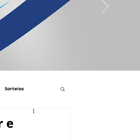
Sorteios
r e