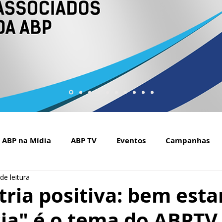
ABP na Mídia
ABP TV
Eventos
Campanhas
de leitura
Setembro Amarelo na mídia
Covid-19
ABP Web
tria positiva: bem esta
cia" é o tema do ABPTV