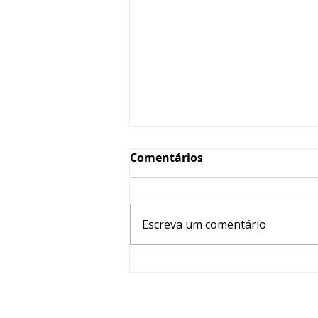
Comentários
Escreva um comentário
ABP TV - Stalker: o perigo
da perseguição