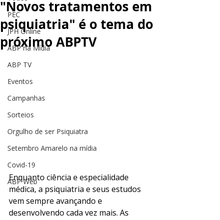
"Novos tratamentos em
PEC
psiquiatria" é o tema do
JPH Online
próximo ABPTV
ABP na Mídia
ABP TV
Eventos
Campanhas
Sorteios
Orgulho de ser Psiquiatra
Setembro Amarelo na mídia
Covid-19
Enquanto ciência e especialidade 
ABP Web
médica, a psiquiatria e seus estudos 
vem sempre avançando e 
desenvolvendo cada vez mais. As 