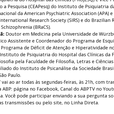
o a Pesquisa (CEAPesq) do Instituto de Psiquiatria d
cional da American Psychiatric Association (APA) e 
nternational Research Society (SIRS) e do Brazilian 
Schizophrenia (BRaCS). 
ã: 
Doutor em Medicina pela Universidade de Würzb
co Assistente e Coordenador do Programa de Esqui
 Programa de Déficit de Atenção e Hiperatividade no
nstituto de Psiquiatria do Hospital das Clínicas da 
osofia pela Faculdade de Filosofia, Letras e Ciênci
iado do Instituto de Psicanálise da Sociedade Brasil
São Paulo.
ai ao ar todas às segundas-feiras, às 21h, com tra
da ABP: página no Facebook, Canal do ABPTV no Yout
ria. Você pode participar enviando a sua pergunta s
s transmissões ou pelo site, no Linha Direta. 