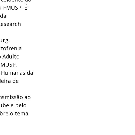
a FMUSP. É 
da 
Research 
urg, 
zofrenia 
 Adulto 
FMUSP. 
as Humanas da 
eira de 
nsmissão ao 
ube e pelo 
obre o tema 