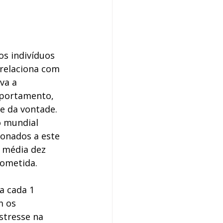
s indivíduos 
relaciona com 
va a 
mportamento, 
e da vontade. 
 mundial 
onados a este 
 média dez 
ometida. 
a cada 1 
m os 
stresse na 