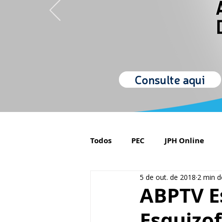
Consulte aqui
Todos
PEC
JPH Online
5 de out. de 2018
2 min de
Orgulho de ser Psiquiatra
ABPTV E
Esquizof