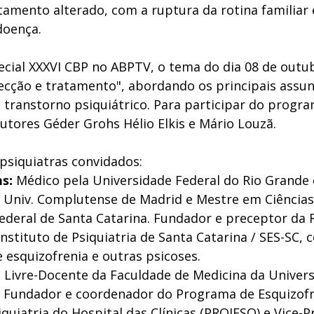
amento alterado, com a ruptura da rotina familiar
oença. 
cial XXXVI CBP no ABPTV, o tema do dia 08 de outub
tecção e tratamento", abordando os principais assun
 transtorno psiquiátrico. Para participar do progra
tores Géder Grohs Hélio Elkis e Mário Louzã. 
psiquiatras convidados: 
s: 
Médico pela Universidade Federal do Rio Grande d
a Univ. Complutense de Madrid e Mestre em Ciências
ederal de Santa Catarina. Fundador e preceptor da R
Instituto de Psiquiatria de Santa Catarina / SES-SC,
 esquizofrenia e outras psicoses.
 
Livre-Docente da Faculdade de Medicina da Univers
 Fundador e coordenador do Programa de Esquizofr
iquiatria do Hospital das Clínicas (PROJESQ) e Vice-P