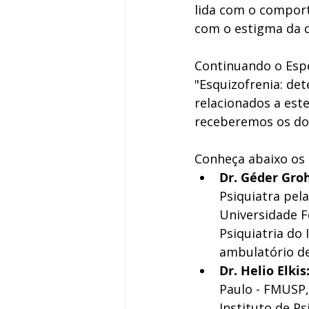
lida com o comport
com o estigma da d
Continuando o Espe
"Esquizofrenia: de
relacionados a este
receberemos os dou
Conheça abaixo os 
Dr. Géder Groh
Psiquiatra pel
Universidade F
Psiquiatria do 
ambulatório de
Dr. Helio Elkis:
Paulo - FMUSP,
Instituto de Ps