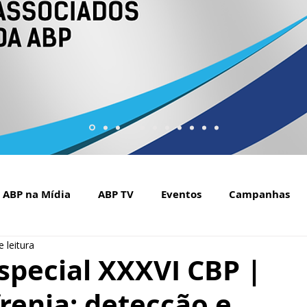
ABP na Mídia
ABP TV
Eventos
Campanhas
 leitura
Setembro Amarelo na mídia
Covid-19
ABP Web
special XXXVI CBP |
renia: detecção e