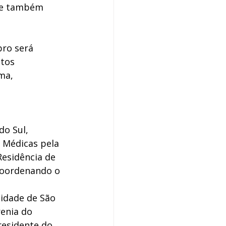
 e também 
ro será 
tos 
ma, 
o Sul, 
 Médicas pela 
esidência de 
 coordenando o 
idade de São 
enia do 
residente do 