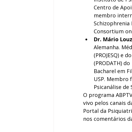
Centro de Apoi
membro interna
Schizophrenia I
Consortium on 
Dr. Mário Louz
Alemanha. Médi
(PROJESQ) e do
(PRODATH) do I
Bacharel em Fil
USP. Membro fil
Psicanálise de 
O programa ABPTV v
vivo pelos canais 
Portal da Psiquiat
nos comentários da