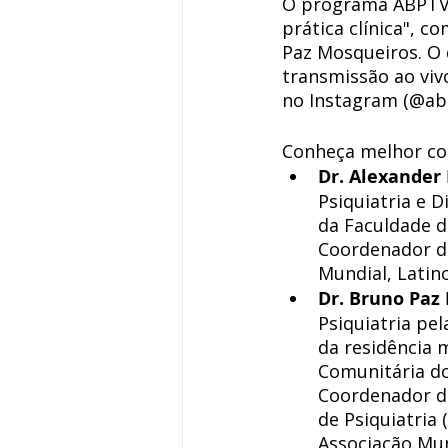
O programa ABPTV d
prática clínica", 
Paz Mosqueiros. O 
transmissão ao viv
no Instagram (@abpb
Conheça melhor co
Dr. Alexander
Psiquiatria e 
da Faculdade de
Coordenador da
Mundial, Latino
Dr. Bruno Paz
Psiquiatria pe
da residência 
Comunitária do
Coordenador da
de Psiquiatria 
Associação Mun