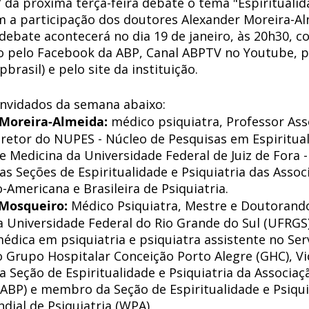
a próxima terça-feira debate o tema "Espiritualida
com a participação dos doutores Alexander Moreira-A
debate acontecerá no dia 19 de janeiro, às 20h30, c
o pelo Facebook da ABP, Canal ABPTV no Youtube, pe
rasil) e pelo site da instituição. 
nvidados da semana abaixo: 
 Moreira-Almeida: 
médico psiquiatra, Professor Ass
Diretor do NUPES - Núcleo de Pesquisas em Espiritua
 Medicina da Universidade Federal de Juiz de Fora - 
s Seções de Espiritualidade e Psiquiatria das Assoc
-Americana e Brasileira de Psiquiatria. 
 Mosqueiro: 
Médico Psiquiatra, Mestre e Doutorand
la Universidade Federal do Rio Grande do Sul (UFRGS)
médica em psiquiatria e psiquiatra assistente no Ser
 Grupo Hospitalar Conceição Porto Alegre (GHC), Vi
 Seção de Espiritualidade e Psiquiatria da Associaçã
(ABP) e membro da Seção de Espiritualidade e Psiqui
dial de Psiquiatria (WPA).