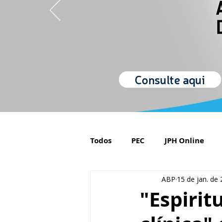
Consulte aqui
Todos
PEC
JPH Online
ABP
15 de jan. de
Orgulho de ser Psiquiatra
"Espirit