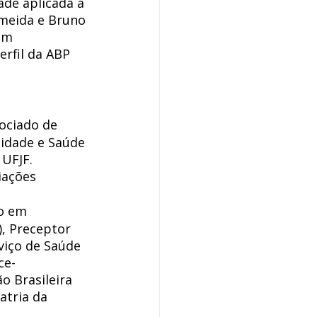
de aplicada à 
lmeida e Bruno 
om 
rfil da ABP 
ociado de 
lidade e Saúde 
UFJF. 
iações 
o em 
, Preceptor 
viço de Saúde 
ce-
o Brasileira 
atria da 