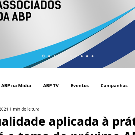
ABP na Mídia
ABP TV
Eventos
Campanhas
 2021
1 min de leitura
Setembro Amarelo na mídia
Covid-19
ABP Web
ualidade aplicada à prá