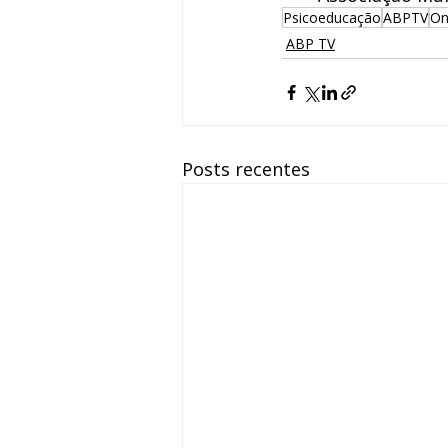
Psicoeducação
ABPTV
On
ABP TV
Posts recentes