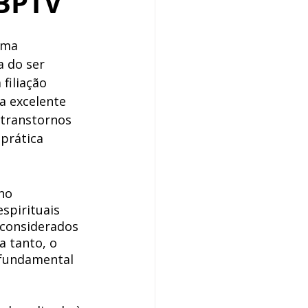
ABPTV
uma 
 do ser 
filiação 
a excelente 
 transtornos 
prática 
no 
spirituais 
 considerados 
 tanto, o 
 fundamental 