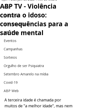
ABP TV - Violência
PEC
contra o idoso:
JPH Online
consequências para a
ABP na Mídia
saúde mental
ABP TV
Eventos
Campanhas
Sorteios
Orgulho de ser Psiquiatra
Setembro Amarelo na mídia
Covid-19
ABP Web
A terceira idade é chamada por 
muitos de "a melhor idade", mas nem 