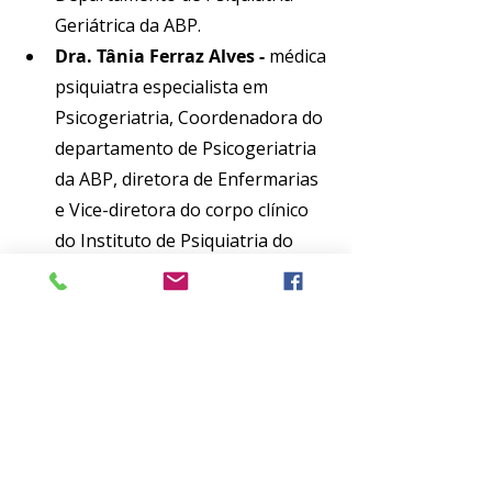
Geriátrica da ABP.
Dra. Tânia Ferraz Alves - 
médica 
psiquiatra especialista em 
Psicogeriatria, Coordenadora do 
departamento de Psicogeriatria 
da ABP, diretora de Enfermarias 
e Vice-diretora do corpo clínico 
do Instituto de Psiquiatria do 
Hospital das Clínicas da USP.
O ABP TV é transmitido ao vivo pelo
Facebook da ABP
,
 Canal ABP TV
 no 
Youtube, pelo Instagram da ABP 
(
@abpbrasil
) ou pelo site da 
Associação. Participe você também 
enviando suas perguntas pelos 
espaços de comentários das 