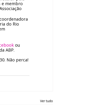
G e membro 
Associação 
, coordenadora 
ia do Rio 
em 
acebook
 ou 
 da ABP.
30. Não perca!
Ver tudo