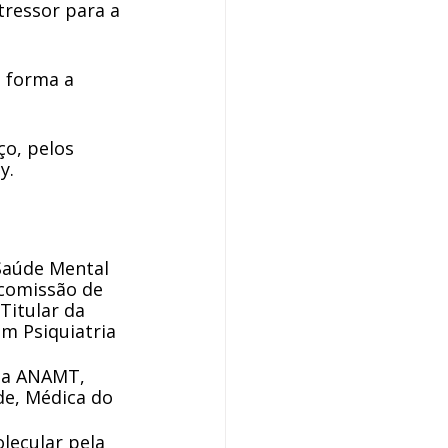
ressor para a 
 forma a 
o, pelos 
y. 
 Saúde Mental 
comissão de 
Titular da 
m Psiquiatria 
ela ANAMT, 
e, Médica do 
lecular pela 