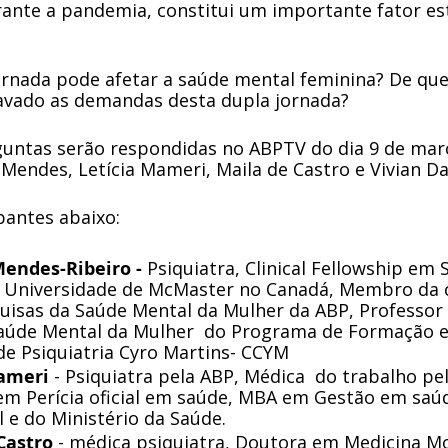
ante a pandemia, constitui um importante fator est
rnada pode afetar a saúde mental feminina? De que
vado as demandas desta dupla jornada?
guntas serão respondidas no ABPTV do dia 9 de març
Mendes, Letícia Mameri, Maila de Castro e Vivian Da
antes abaixo:  
endes-Ribeiro - 
Psiquiatra, Clinical Fellowship em
a Universidade de McMaster no Canadá, Membro da 
uisas da Saúde Mental da Mulher da ABP, Professor 
Saúde Mental da Mulher  do Programa de Formação e
de Psiquiatria Cyro Martins- CCYM
Mameri
 - Psiquiatra pela ABP, Médica  do trabalho p
m Perícia oficial em saúde, MBA em Gestão em saúd
l e do Ministério da Saúde.
Castro
 - médica psiquiatra, Doutora em Medicina Mo