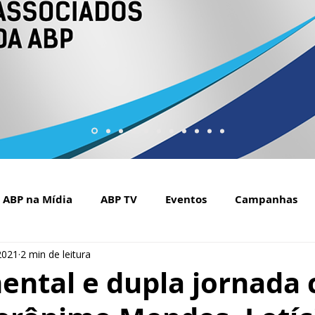
ABP na Mídia
ABP TV
Eventos
Campanhas
2021
2 min de leitura
Setembro Amarelo na mídia
Covid-19
ABP Web
ental e dupla jornada