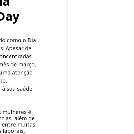
ia
 Day
do como o Dia 
s. Apesar de 
oncentradas 
mês de março, 
 uma atenção 
no, 
 à sua saúde 
s mulheres é 
cias, além de 
, entre muitas 
 laborais, 