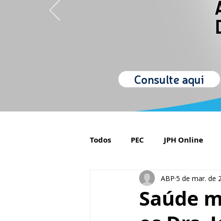
Consulte aqui
Todos
PEC
JPH Online
ABP
5 de mar. de 
Orgulho de ser Psiquiatra
Saúde m