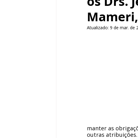
os Drs. 
Mameri, 
Atualizado:
9 de mar. de 
manter as obrigaçõ
outras atribuições.