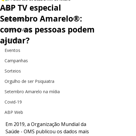
ABP TV especial
PEC
Setembro Amarelo®:
JPH Online
como as pessoas podem
ABP na Mídia
ajudar?
ABP TV
Eventos
Campanhas
Sorteios
Orgulho de ser Psiquiatra
Setembro Amarelo na mídia
Covid-19
ABP Web
Em 2019, a Organização Mundial da 
Saúde - OMS publicou os dados mais 