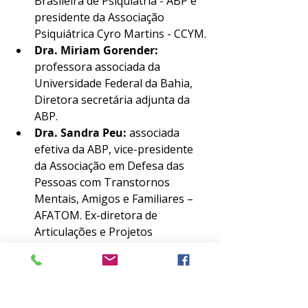
Brasileira de Psiquiatria - ABP e 
presidente da Associação 
Psiquiátrica Cyro Martins - CCYM.
Dra. Miriam Gorender: 
professora associada da 
Universidade Federal da Bahia, 
Diretora secretária adjunta da 
ABP. 
Dra. Sandra Peu:
 associada 
efetiva da ABP, vice-presidente 
da Associação em Defesa das 
Pessoas com Transtornos 
Mentais, Amigos e Familiares – 
AFATOM. Ex-diretora de 
Articulações e Projetos 
Estratégicos da Secretaria 
Nacional de Cuidados e 
Prevenção às Drogas do 
Ministério da Cidadania