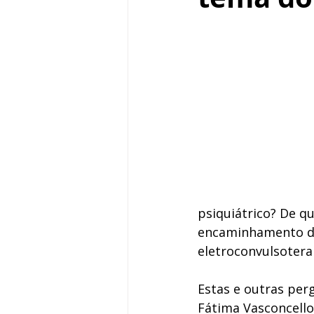
psiquiátrico? De q
encaminhamento do
eletroconvulsotera
Estas e outras per
Fátima Vasconcello