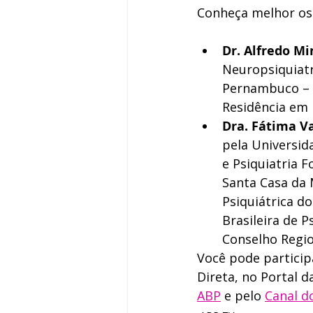
Conheça melhor os 
Dr. Alfredo Mi
Neuropsiquiatr
Pernambuco – U
Residência em 
Dra. Fátima Va
pela Universida
e Psiquiatria F
Santa Casa da 
Psiquiátrica do
Brasileira de 
Conselho Regio
Você pode particip
Direta, no Portal d
ABP
 e pelo 
Canal d