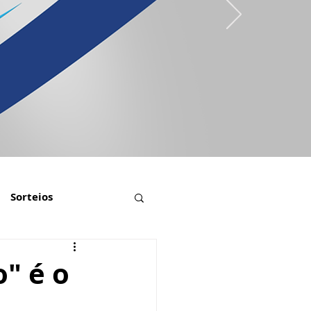
Sorteios
o" é o