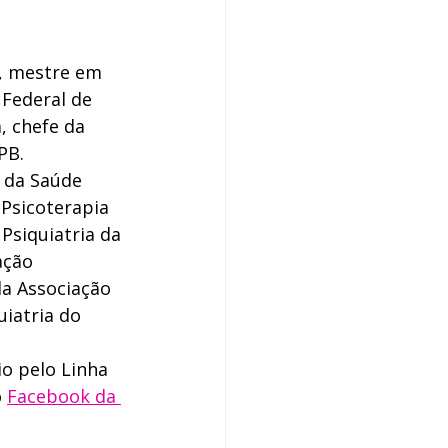
P, mestre em 
Federal de 
 chefe da 
PB.
 da Saúde 
 Psicoterapia 
Psiquiatria da 
ação 
da Associação 
iatria do 
o pelo Linha 
 
Facebook da 