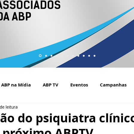
ABP na Mídia
ABP TV
Eventos
Campanhas
de leitura
Setembro Amarelo na mídia
Covid-19
ABP Web
ão do psiquiatra clínic
 próximo ABPTV