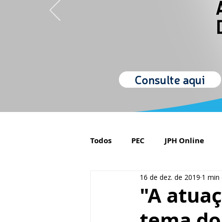
Consulte aqui
Todos
PEC
JPH Online
16 de dez. de 2019
1 min 
Orgulho de ser Psiquiatra
"A atuaç
tema do