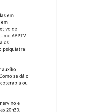
das em 
a em 
etivo de 
último ABPTV 
a os 
 psiquiatra 
auxílio 
 Como se dá o 
coterapia ou 
nervino e 
as 20h30. 