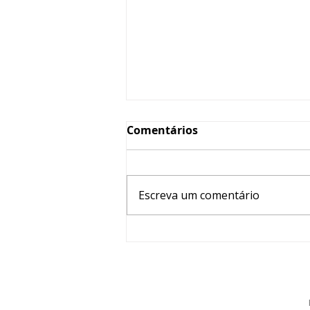
Comentários
Escreva um comentário
ABP TV - Stalker: o perigo
da perseguição