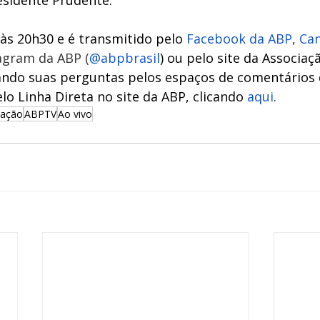
esidente Prudente.
 às 20h30 e é transmitido pelo
 Facebook da ABP
,
 Ca
tagram da ABP (
@abpbrasil
) ou pelo site da Associaçã
ndo suas perguntas pelos espaços de comentários 
lo Linha Direta no site da ABP, clicando
 aqui
.
cação
ABPTV
Ao vivo