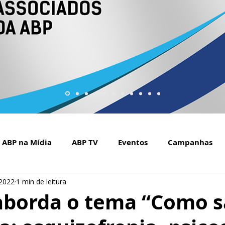
ABP na Mídia
ABP TV
Eventos
Campanhas
 2022
1 min de leitura
Setembro Amarelo na mídia
Covid-19
ABP Web
aborda o tema “Como s