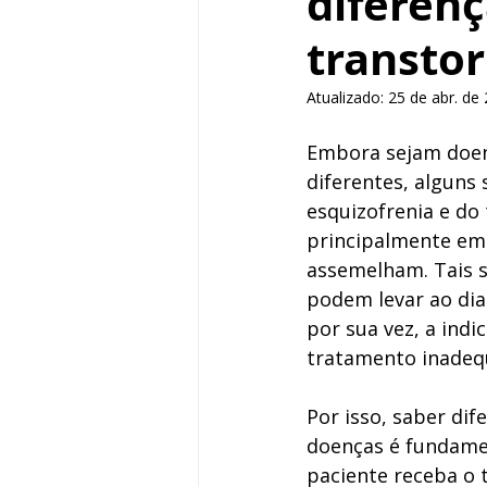
diferenç
transto
Atualizado:
25 de abr. de
Embora sejam doenç
diferentes, alguns
esquizofrenia e do 
principalmente em 
assemelham. Tais si
podem levar ao dia
por sua vez, a indi
tratamento inadeq
Por isso, saber dif
doenças é fundame
paciente receba o 