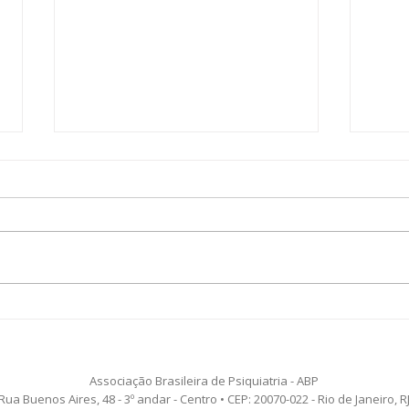
ABP TV - Depressão pós-
ABP 
parto ou baby blues, qual
esqu
a diferença?
Associação Brasileira de Psiquiatria - ABP
Rua Buenos Aires, 48 - 3º andar - Centro • CEP: 20070-022 - Rio de Janeiro, R