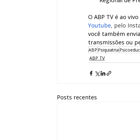
Regional de Pr
O ABP TV é ao vivo
Youtube
, pelo Ins
você também envia
transmissões ou pe
ABP
Psiquiatria
Psicoedu
ABP TV
Posts recentes