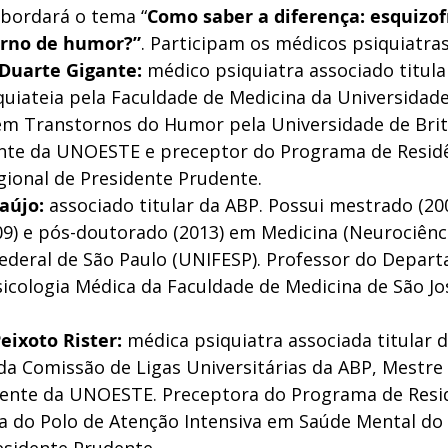
abordará o tema “
Como saber a diferença: esquizof
orno de humor?”
. Participam os médicos psiquiatras
 Duarte Gigante:
 médico psiquiatra associado titula
uiateia pela Faculdade de Medicina da Universidade
 em Transtornos do Humor pela Universidade de Brit
ente da UNOESTE e preceptor do Programa de Residê
gional de Presidente Prudente.
aújo:
 associado titular da ABP. Possui mestrado (200
9) e pós-doutorado (2013) em Medicina (Neurociênci
ederal de São Paulo (UNIFESP). Professor do Depar
sicologia Médica da Faculdade de Medicina de São Jo
eixoto Rister:
 médica psiquiatra associada titular d
a Comissão de Ligas Universitárias da ABP, Mestre 
cente da UNOESTE. Preceptora do Programa de Resi
 do Polo de Atenção Intensiva em Saúde Mental do 