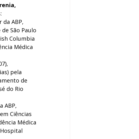
renia, 
: 
r da ABP, 
 de São Paulo 
ish Columbia 
ncia Médica 
7), 
as) pela 
tamento de 
sé do Rio 
a ABP, 
em Ciências 
dência Médica 
Hospital 