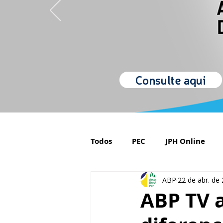
Consulte aqui
Todos
PEC
JPH Online
ABP
22 de abr. de
Orgulho de ser Psiquiatra
ABP TV 