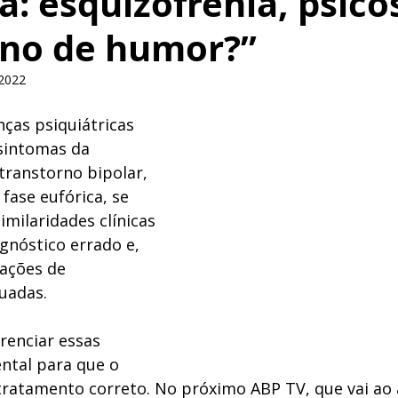
a: esquizofrenia, psico
rno de humor?”
 2022
as psiquiátricas 
 sintomas da 
transtorno bipolar, 
fase eufórica, se 
milaridades clínicas 
gnóstico errado e, 
cações de 
uadas. 
erenciar essas 
ntal para que o 
tratamento correto. No próximo ABP TV, que vai ao a