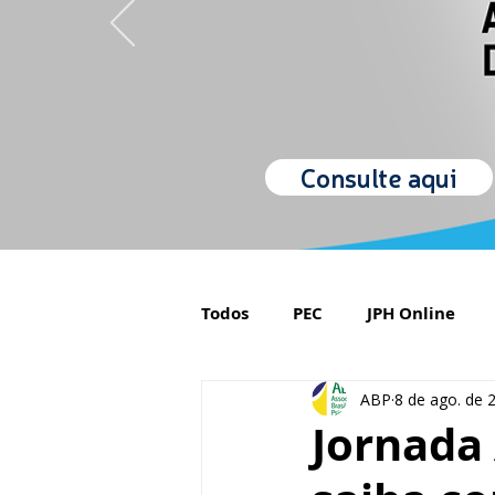
Consulte aqui
Todos
PEC
JPH Online
ABP
8 de ago. de 
Orgulho de ser Psiquiatra
Jornada 