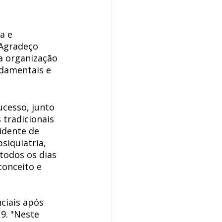
a e 
"Agradeço 
a organização 
damentais e 
ucesso, junto 
 tradicionais 
idente de 
siquiatria, 
todos os dias 
onceito e 
ciais após 
9. "Neste 