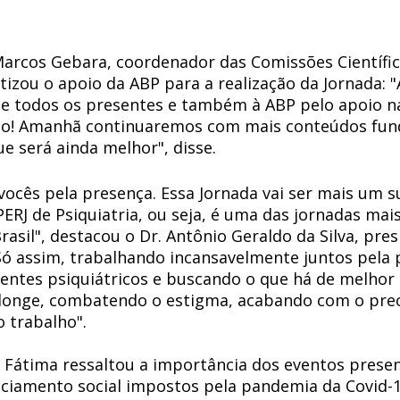
 Marcos Gebara, coordenador das Comissões Científic
tizou o apoio da ABP para a realização da Jornada: 
e todos os presentes e também à ABP pelo apoio n
to! Amanhã continuaremos com mais conteúdos fun
e será ainda melhor", disse. 
vocês pela presença. Essa Jornada vai ser mais um s
RJ de Psiquiatria, ou seja, é uma das jornadas mais
asil", destacou o Dr. Antônio Geraldo da Silva, pres
Só assim, trabalhando incansavelmente juntos pela p
entes psiquiátricos e buscando o que há de melhor 
longe, combatendo o estigma, acabando com o prec
 trabalho". 
. Fátima ressaltou a importância dos eventos presen
nciamento social impostos pela pandemia da Covid-1