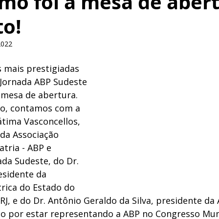
mo foi a mesa de aber
to!
2022
 mais prestigiadas 
 Jornada ABP Sudeste 
a mesa de abertura. 
o, contamos com a 
átima Vasconcellos, 
 da Associação 
atria - ABP e 
da Sudeste, do Dr. 
sidente da 
trica do Estado do 
ERJ, e do Dr. Antônio Geraldo da Silva, presidente da
eo por estar representando a ABP no Congresso Mun