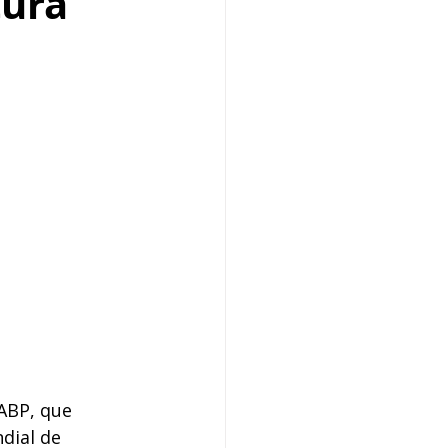
tura
 ABP, que 
dial de 