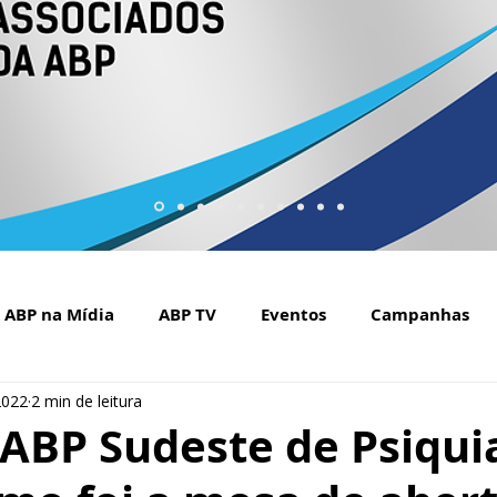
ABP na Mídia
ABP TV
Eventos
Campanhas
2022
2 min de leitura
Setembro Amarelo na mídia
Covid-19
ABP Web
ABP Sudeste de Psiquia