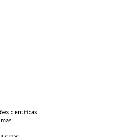
es científicas 
emas. 
II CBDC 