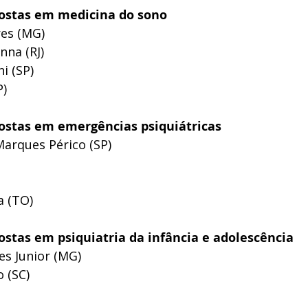
postas em medicina do sono
res (MG) 
nna (RJ)
i (SP)
P)
postas em emergências psiquiátricas
Marques Périco (SP)
 (TO) 
ostas em psiquiatria da infância e adolescência 
es Junior (MG)
 (SC) 