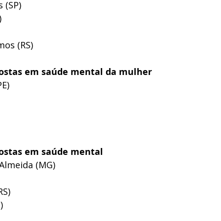
 (SP)
)
mos (RS)
postas em saúde mental da mulher
E) 
postas em saúde mental
-Almeida (MG)
RS)
) 