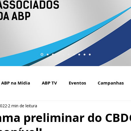
ABP na Mídia
ABP TV
Eventos
Campanhas
2022
2 min de leitura
Setembro Amarelo na mídia
Covid-19
ABP Web
ama preliminar do CBD