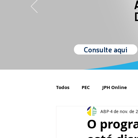
Consulte aqui
Todos
PEC
JPH Online
ABP
4 de nov. de 
Orgulho de ser Psiquiatra
O progr