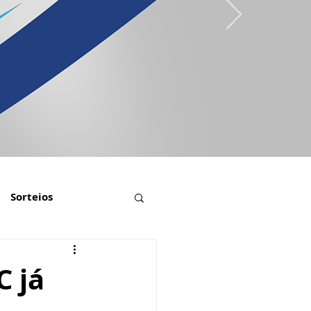
Sorteios
C já