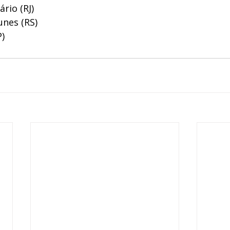
rio (RJ) 
nes (RS) 
) 