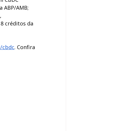
ia ABP/AMB; 
, 
18 créditos da 
r/cbdc
. Confira 