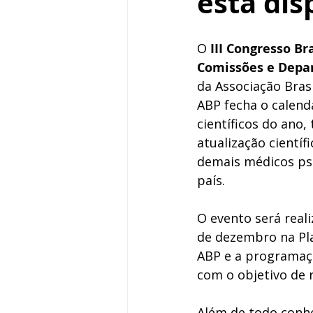
está dis
O 
III Congresso Bra
Comissões e Depa
da Associação Brasil
ABP fecha o calend
científicos do ano,
atualização científ
demais médicos psi
país. 
O evento será reali
de dezembro na Pl
ABP e a programação
com o objetivo de 
Além de todo conhec