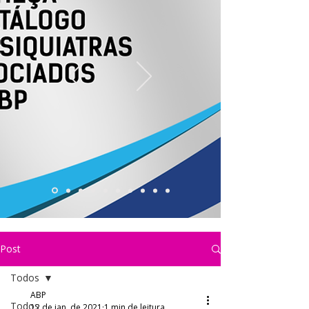
Post
Todos
ABP
Todos
12 de jan. de 2021
1 min de leitura