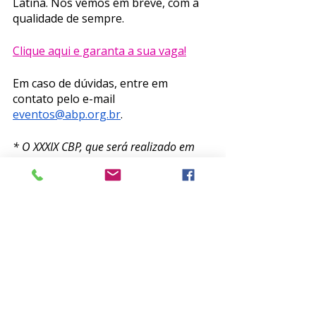
Latina. Nos vemos em breve, com a 
qualidade de sempre. 
Clique aqui e garanta a sua vaga!
Em caso de dúvidas, entre em 
contato pelo e-mail 
eventos@abp.org.br
. 
* O XXXIX CBP, que será realizado em 
Fortaleza, foi transferido para 2022. 
Atualização científica
Evento
CBP
XXXVIII CBP
Eventos
Posts recentes
Ver tudo