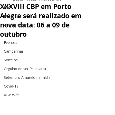
XXXVIII CBP em Porto
PEC
Alegre será realizado em
JPH Online
nova data: 06 a 09 de
ABP na Mídia
outubro
ABP TV
Eventos
Campanhas
Sorteios
Orgulho de ser Psiquiatra
Setembro Amarelo na mídia
Covid-19
ABP Web