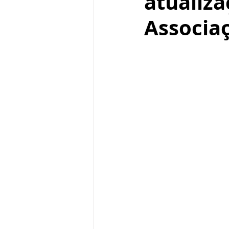
atualiza
Associa