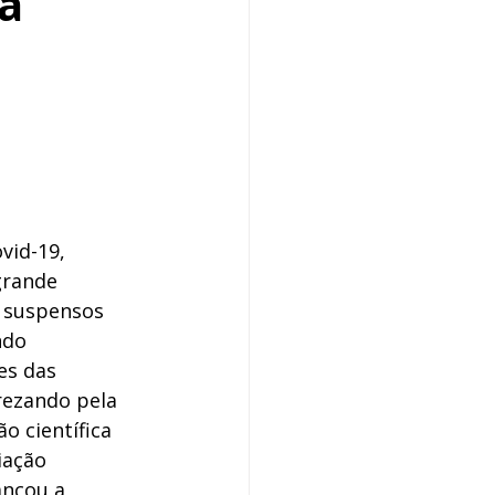
da
vid-19, 
rande 
 suspensos 
do 
s das 
rezando pela 
o científica 
iação 
ançou a 