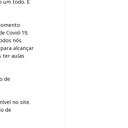
o um todo. É 
 momento 
e Covid-19, 
odos nós. 
para alcançar 
 ter aulas 
o de 
ível no site. 
o de 