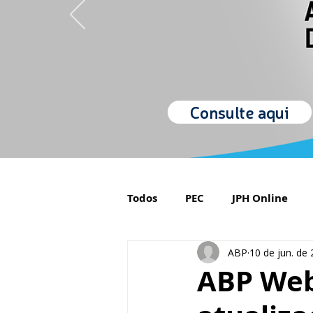
Consulte aqui
Todos
PEC
JPH Online
ABP
10 de jun. de
Orgulho de ser Psiquiatra
ABP Web