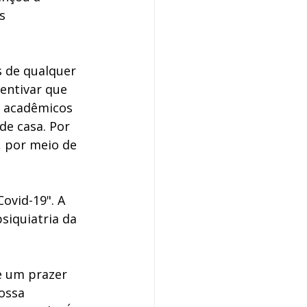
s 
 de qualquer 
centivar que 
e acadêmicos 
de casa. Por 
, por meio de 
ovid-19". A 
siquiatria da 
e um prazer 
ossa 