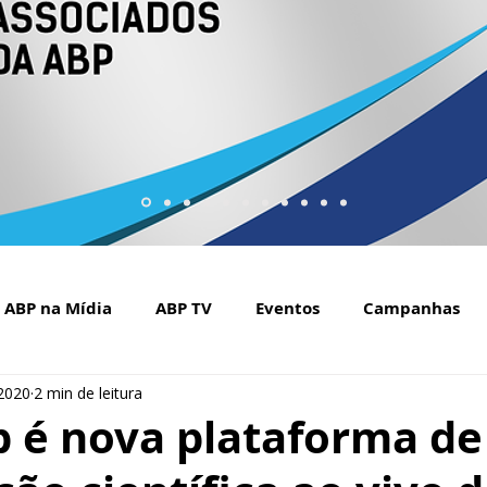
ABP na Mídia
ABP TV
Eventos
Campanhas
 2020
2 min de leitura
Setembro Amarelo na mídia
Covid-19
ABP Web
 é nova plataforma de