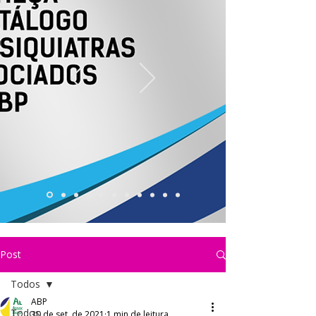
Post
Todos
ABP
Todos
30 de set. de 2021
1 min de leitura