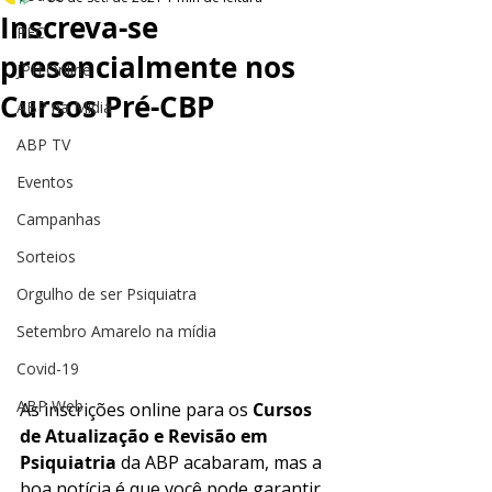
Inscreva-se
PEC
presencialmente nos
JPH Online
Cursos Pré-CBP
ABP na Mídia
ABP TV
Eventos
Campanhas
Sorteios
Orgulho de ser Psiquiatra
Setembro Amarelo na mídia
Covid-19
ABP Web
As inscrições online para os 
Cursos 
de Atualização e Revisão em 
Psiquiatria 
da ABP acabaram, mas a 
boa notícia é que você pode garantir 