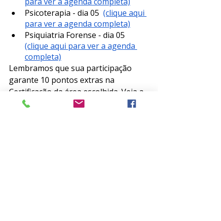
para ver a agenda completa)
Psicoterapia - dia 05  
(clique aqui 
para ver a agenda completa)
Psiquiatria Forense - dia 05  
(clique aqui para ver a agenda 
completa)
Lembramos que sua participação 
garante 10 pontos extras na 
Certificação da área escolhida. Veja a 
programação e inscreva-se
clicando 
aqui
.
Eventos
Posts recentes
Ver tudo