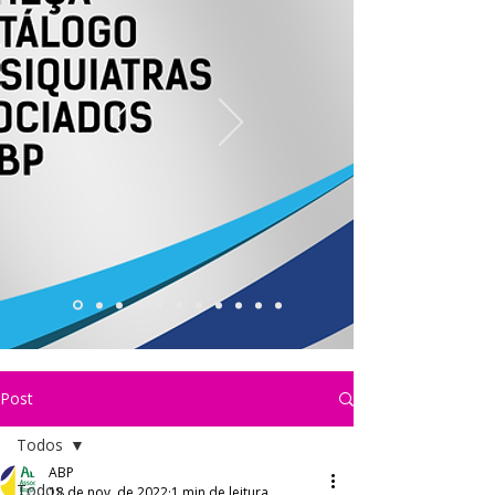
Post
Todos
ABP
Todos
18 de nov. de 2022
1 min de leitura