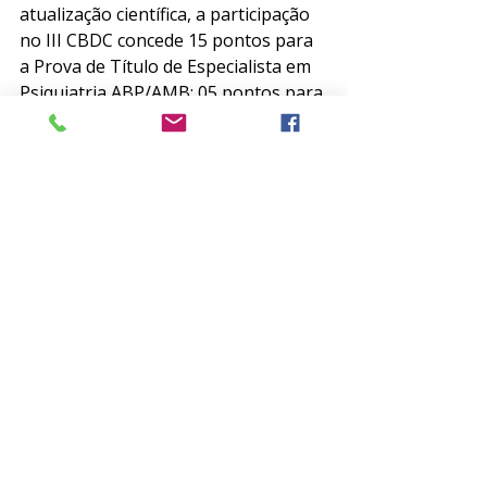
atualização científica, a participação 
no III CBDC concede 15 pontos para 
a Prova de Título de Especialista em 
Psiquiatria ABP/AMB; 05 pontos para 
os Certificados de Área de Atuação 
(Psiquiatria Forense, Psicogeriatria, 
Psicoterapia e Psiquiatria da Infância 
e Adolescência) e 18 créditos da 
World Psychiatric Association - WPA.
Saiba mais sobre este grande evento 
e inscreva-se em:
www.abp.org.br/cbdc
.
Eventos