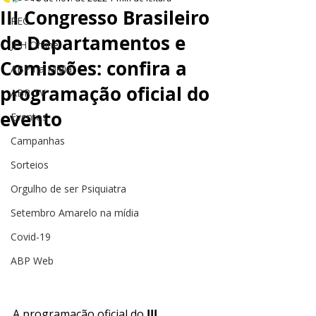
III Congresso Brasileiro
PEC
de Departamentos e
JPH Online
Comissões: confira a
ABP na Mídia
programação oficial do
ABP TV
evento
Eventos
Campanhas
Sorteios
Orgulho de ser Psiquiatra
Setembro Amarelo na mídia
Covid-19
ABP Web
A programação oficial do 
III 