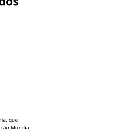
údos
ia, que 
ção Mundial 