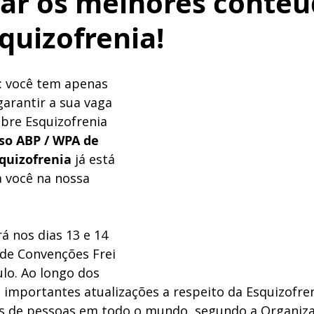
tar os melhores conte
quizofrenia!
: você tem apenas 
rantir a sua vaga 
bre Esquizofrenia 
rso ABP / WPA de 
quizofrenia 
já está 
a você na nossa 
á nos dias 13 e 14 
de Convenções Frei 
lo. Ao longo dos 
 importantes atualizações a respeito da Esquizofren
s de pessoas em todo o mundo, segundo a Organiza