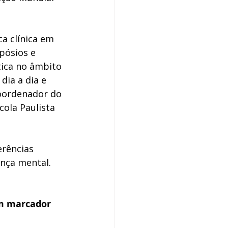
a clínica em 
pósios e 
tica no âmbito 
dia a dia e 
coordenador do 
cola Paulista 
erências 
nça mental. 
m marcador 