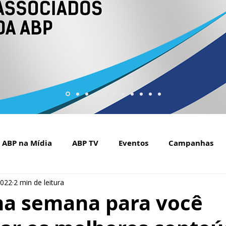
ABP na Mídia
ABP TV
Eventos
Campanhas
2022
2 min de leitura
Setembro Amarelo na mídia
Covid-19
ABP Web
ma semana para você