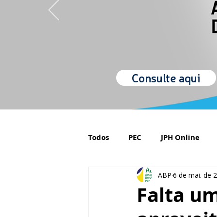
Consulte aqui
Todos
PEC
JPH Online
ABP
6 de mai. de 
Orgulho de ser Psiquiatra
Falta u