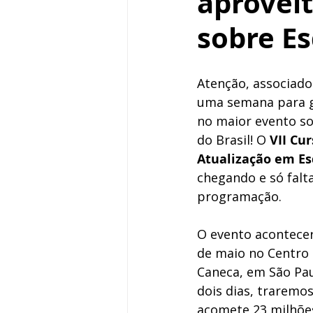
aprovei
sobre Es
Atenção, associado
uma semana para ga
no maior evento so
do Brasil! O 
VII Cu
Atualização em Es
chegando e só falt
programação. 
O evento acontecer
de maio no Centro 
Caneca, em São Pau
dois dias, traremos
acomete 23 milhõe