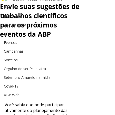
Envie suas sugestões de
PEC
trabalhos científicos
JPH Online
para os próximos
ABP na Mídia
eventos da ABP
ABP TV
Eventos
Campanhas
Sorteios
Orgulho de ser Psiquiatra
Setembro Amarelo na mídia
Covid-19
ABP Web
Você sabia que pode participar 
ativamente do planejamento das 