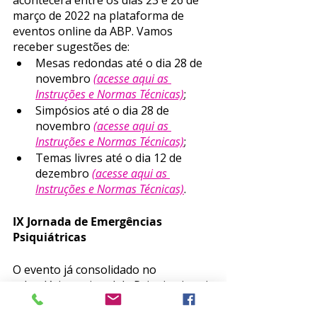
março de 2022 na plataforma de 
eventos online da ABP. Vamos 
receber sugestões de:
Mesas redondas até o dia 28 de 
novembro 
(acesse aqui as 
Instruções e Normas Técnicas)
;
Simpósios até o dia 28 de 
novembro 
(acesse aqui as 
Instruções e Normas Técnicas)
;
Temas livres até o dia 12 de 
dezembro 
(acesse aqui as 
Instruções e Normas Técnicas)
.
IX Jornada de Emergências 
Psiquiátricas 
O evento já consolidado no 
calendário nacional da Psiquiatria vai 
acontecer nos dias 01 e 02 de julho 
de 2022 em formato híbrido. Para 