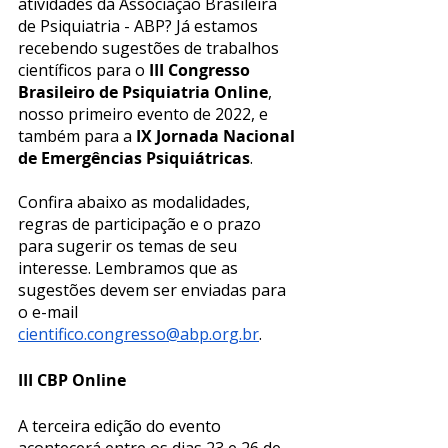
atividades da Associação Brasileira 
de Psiquiatria - ABP? Já estamos 
recebendo sugestões de trabalhos 
científicos para o 
III Congresso 
Brasileiro de Psiquiatria Online
, 
nosso primeiro evento de 2022, e 
também para a 
IX Jornada Nacional 
de Emergências Psiquiátricas
.
Confira abaixo as modalidades, 
regras de participação e o prazo 
para sugerir os temas de seu 
interesse. Lembramos que as 
sugestões devem ser enviadas para 
o e-mail 
cientifico.congresso@abp.org.br
.
III CBP Online
A terceira edição do evento 
acontecerá entre os dias 23 e 26 de 