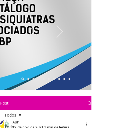
Post
Todos
ABP
Todos
12 de nov. de 2021
1 min de leitura