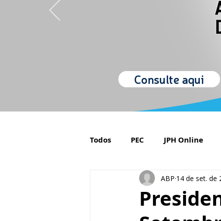
Consulte aqui
Todos
PEC
JPH Online
ABP
14 de set. de
Orgulho de ser Psiquiatra
Presiden