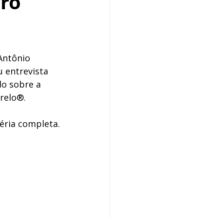
ero
Antônio 
u entrevista 
do sobre a 
relo
®
.
téria completa.