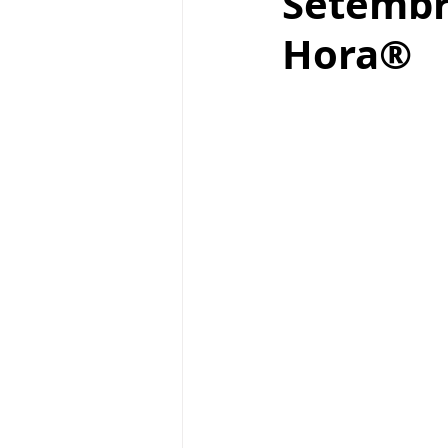
Setembr
Hora®