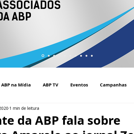
ABP na Mídia
ABP TV
Eventos
Campanhas
 2020
1 min de leitura
Setembro Amarelo na mídia
Covid-19
ABP Web
te da ABP fala sobre