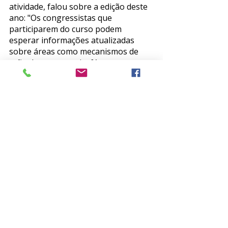
atividade, falou sobre a edição deste 
ano: "Os congressistas que 
participarem do curso podem 
esperar informações atualizadas 
sobre áreas como mecanismos de 
ação dos novos psicofármacos, 
interface entre a psiquiatria e as 
outras especialidades, identificação e 
intervenção precoces em psiquiatria 
e utilidade atual e perspectivas 
futuras do uso da tecnologia na 
psiquiatria".
Garanta já a sua vaga, acesse 
https://www.abp.org.br/cursosprecon
gresso
 e confira a programação.  
Eventos