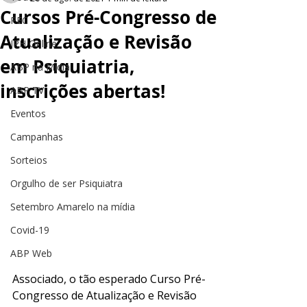
Cursos Pré-Congresso de
PEC
Atualização e Revisão
JPH Online
em Psiquiatria,
ABP na Mídia
inscrições abertas!
ABP TV
Eventos
Campanhas
Sorteios
Orgulho de ser Psiquiatra
Setembro Amarelo na mídia
Covid-19
ABP Web
Associado, o tão esperado Curso Pré-
Congresso de Atualização e Revisão 