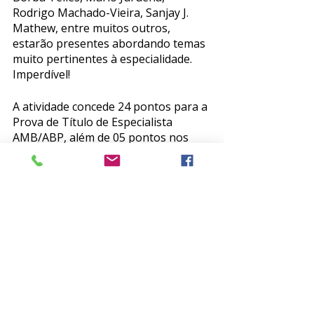
Rodrigo Machado-Vieira, Sanjay J. 
Mathew, entre muitos outros, 
estarão presentes abordando temas 
muito pertinentes à especialidade. 
Imperdível!
A atividade concede 24 pontos para a 
Prova de Título de Especialista 
AMB/ABP, além de 05 pontos nos 
certificados de Áreas de Atuação. 
Acesse 
www.abp.org.br/cbphibrido
 e 
garanta já a sua vaga!
Eventos