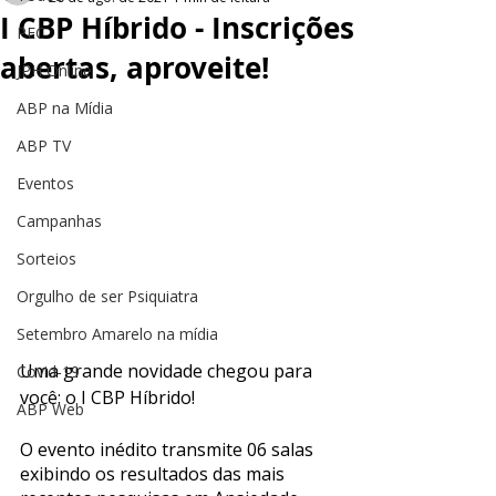
I CBP Híbrido - Inscrições
PEC
abertas, aproveite!
JPH Online
ABP na Mídia
ABP TV
Eventos
Campanhas
Sorteios
Orgulho de ser Psiquiatra
Setembro Amarelo na mídia
Uma grande novidade chegou para 
Covid-19
você: o I CBP Híbrido!
ABP Web
O evento inédito transmite 06 salas 
exibindo os resultados das mais 