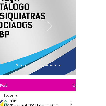
Post
Todos
ABP
Todos
25 de nov. de 2022
1 min de leitura