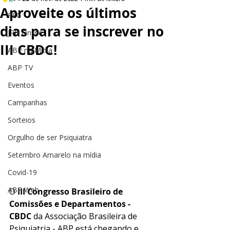
Aproveite os últimos
PEC
dias para se inscrever no
JPH Online
III CBDC!
ABP na Mídia
ABP TV
Eventos
Campanhas
Sorteios
Orgulho de ser Psiquiatra
Setembro Amarelo na mídia
Covid-19
ABP Web
O 
III Congresso Brasileiro de 
Comissões e Departamentos - 
CBDC 
da Associação Brasileira de 
Psiquiatria - ABP está chegando e 