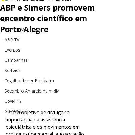
ABP e Simers promovem
PEC
encontro científico em
JPH Online
Porto Alegre
ABP na Mídia
ABP TV
Eventos
Campanhas
Sorteios
Orgulho de ser Psiquiatra
Setembro Amarelo na mídia
Covid-19
ABP Web
Com o objetivo de divulgar a 
importância da assistência 
psiquiátrica e os movimentos em 
prol da saúde mental, a Associação 