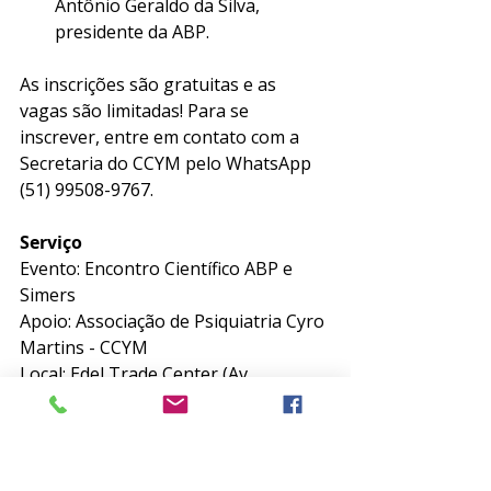
Antônio Geraldo da Silva, 
presidente da ABP. 
As inscrições são gratuitas e as 
vagas são limitadas! Para se 
inscrever, entre em contato com a 
Secretaria do CCYM pelo WhatsApp 
(51) 99508-9767. 
Serviço
Evento: Encontro Científico ABP e 
Simers
Apoio: Associação de Psiquiatria Cyro 
Martins - CCYM
Local: Edel Trade Center (Av. 
Loureiro da Silva, nº 200 - Porto 
Alegre/RS)
Inscrições gratuitas: (51) 99508-9767 