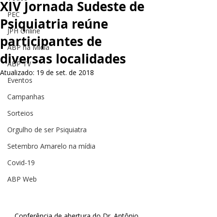
XIV Jornada Sudeste de
PEC
Psiquiatria reúne
JPH Online
participantes de
ABP na Mídia
diversas localidades
ABP TV
Atualizado:
19 de set. de 2018
Eventos
Campanhas
Sorteios
Orgulho de ser Psiquiatra
Setembro Amarelo na mídia
Covid-19
ABP Web
Conferência de abertura do Dr. Antônio 