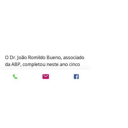
O Dr. João Romildo Bueno, associado 
da ABP, completou neste ano cinco 
décadas de atuação da psiquiatria, 
tendo sido homenageado durante a 
Jornada Sudeste pela APERJ. 
Responsável pela introdução dos 
estudos da psicofarmacologia no 
Brasil, o Dr. Romildo estudou em 
importantes instituições nos Estados 
Unidos e na Inglaterra. 