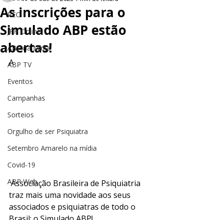
As inscrições para o
PEC
Simulado ABP estão
JPH Online
abertas!
ABP na Mídia
A
ABP TV
Eventos
Campanhas
Sorteios
Orgulho de ser Psiquiatra
Setembro Amarelo na mídia
Covid-19
ABP Web
 Associação Brasileira de Psiquiatria 
traz mais uma novidade aos seus 
associados e psiquiatras de todo o 
Brasil: o Simulado ABP! 