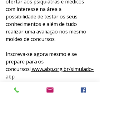
ofertar aos psiquiatras e médicos 
com interesse na área a 
possibilidade de testar os seus 
conhecimentos e além de tudo 
realizar uma avaliação nos mesmo 
moldes de concursos. 
Inscreva-se agora mesmo e se 
prepare para os 
concursos!
 www.abp.org.br/simulado-
abp
Observação: O Simulado tem por 
objetivo treinar e reforçar conceitos 
clínicos, utilizando questões 
desenvolvidas para estudo e prática, 
não substituindo avaliações oficiais 
da especialidade.