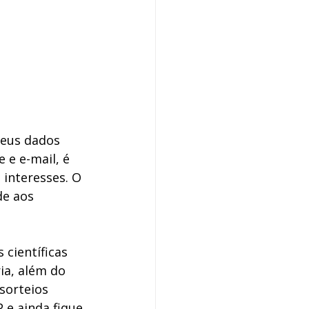
seus dados 
 e e-mail, é 
interesses. O 
e aos 
 científicas 
ia, além do 
sorteios 
 e ainda fique 