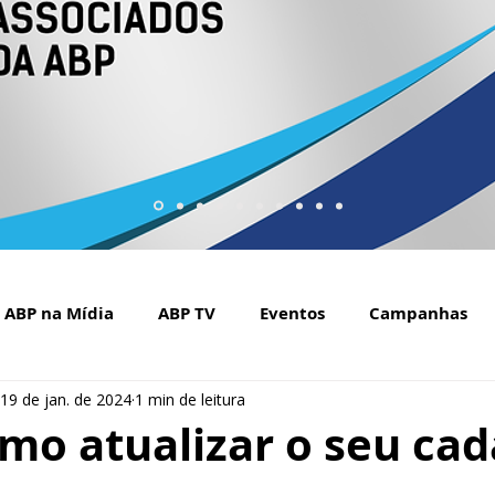
ABP na Mídia
ABP TV
Eventos
Campanhas
19 de jan. de 2024
1 min de leitura
Setembro Amarelo na mídia
Covid-19
ABP Web
mo atualizar o seu cad