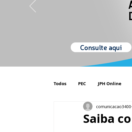
Consulte aqui
Todos
PEC
JPH Online
comunicacao3400
Orgulho de ser Psiquiatra
Saiba co