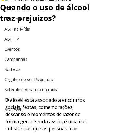
Quando o uso de álcool
PEC
traz prejuízos?
JPH Online
ABP na Mídia
ABP TV
Eventos
Campanhas
Sorteios
Orgulho de ser Psiquiatra
Setembro Amarelo na mídia
O álcool está associado a encontros 
Covid-19
sociais, festas, comemorações, 
ABP Web
descanso e momentos de lazer de 
forma geral. Sendo assim, é uma das 
substâncias que as pessoas mais 