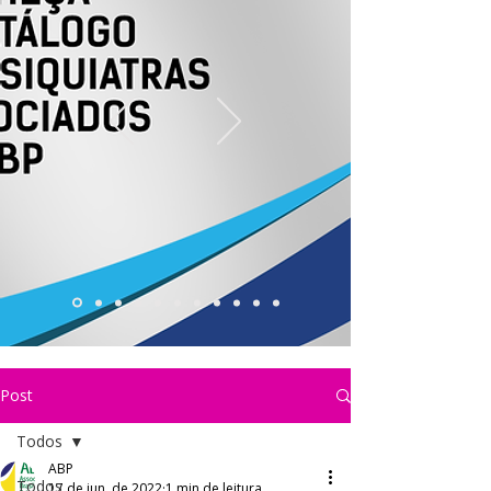
Post
Todos
ABP
Todos
17 de jun. de 2022
1 min de leitura