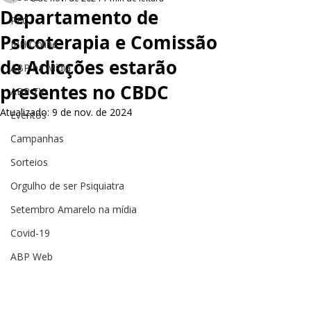
Departamento de
PEC
Psicoterapia e Comissão
JPH Online
de Adicções estarão
ABP na Mídia
presentes no CBDC
ABP TV
Atualizado:
9 de nov. de 2024
Eventos
Campanhas
Sorteios
Orgulho de ser Psiquiatra
Setembro Amarelo na mídia
Covid-19
ABP Web