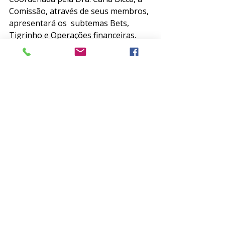
Comissão, através de seus membros, 
apresentará os  subtemas Bets, 
Tigrinho e Operações financeiras. 
Esta é uma oportunidade imperdível 
de você aprender mais sobre a 
psiquiatria com alguns dos maiores 
nomes nacionais da especialidade. 
Inscreva-se agora mesmo. O CBDC é 
totalmente online e você poderá 
assistir quando e onde quiser. 
Garanta a sua vaga 
aqui
. 