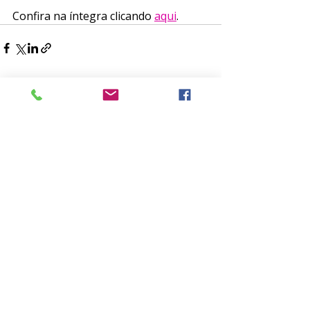
Confira na íntegra clicando 
aqui
. 
Posts recentes
Ver tudo