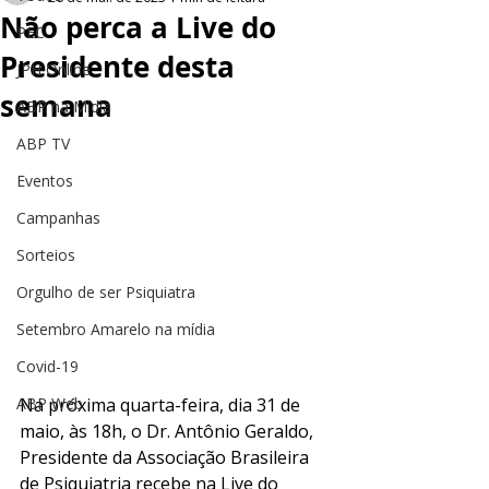
Não perca a Live do
PEC
Presidente desta
JPH Online
semana
ABP na Mídia
ABP TV
Eventos
Campanhas
Sorteios
Orgulho de ser Psiquiatra
Setembro Amarelo na mídia
Covid-19
Na próxima quarta-feira, dia 31 de 
ABP Web
maio, às 18h, o Dr. Antônio Geraldo, 
Presidente da Associação Brasileira 
de Psiquiatria recebe na Live do 