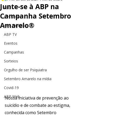
Junte-se à ABP na
PEC
Campanha Setembro
JPH Online
Amarelo®
ABP na Mídia
ABP TV
Eventos
Campanhas
Sorteios
Orgulho de ser Psiquiatra
Setembro Amarelo na mídia
Covid-19
ABP Web
Nossa iniciativa de prevenção ao 
suicídio e de combate ao estigma, 
conhecida como Setembro 