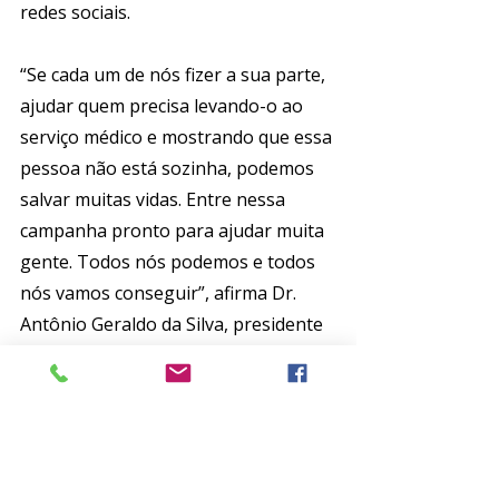
redes sociais. 
“Se cada um de nós fizer a sua parte, 
ajudar quem precisa levando-o ao 
serviço médico e mostrando que essa 
pessoa não está sozinha, podemos 
salvar muitas vidas. Entre nessa 
campanha pronto para ajudar muita 
gente. Todos nós podemos e todos 
nós vamos conseguir”, afirma Dr. 
Antônio Geraldo da Silva, presidente 
da ABP e coordenador nacional do 
Setembro Amarelo®.
Faça essa mensagem chegar a quem 
precisa. 
AGIR SALVA VIDAS!