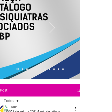
Post
Todos
ABP
Todos
17 de set. de 2021
1 min de leitura