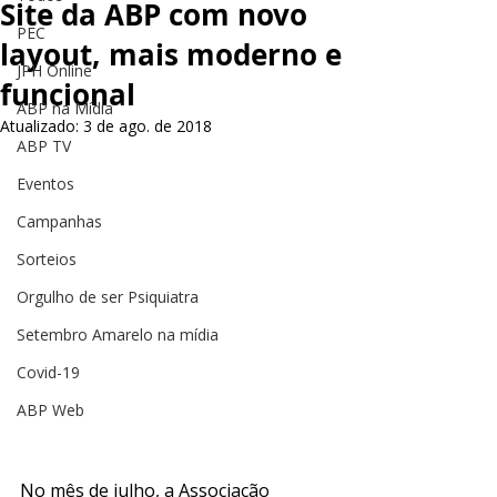
Site da ABP com novo
PEC
layout, mais moderno e
JPH Online
funcional
ABP na Mídia
Atualizado:
3 de ago. de 2018
ABP TV
Eventos
Campanhas
Sorteios
Orgulho de ser Psiquiatra
Setembro Amarelo na mídia
Covid-19
ABP Web
No mês de julho, a Associação 