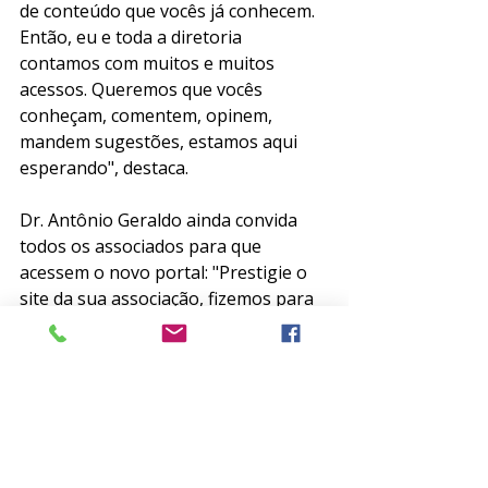
de conteúdo que vocês já conhecem. 
Então, eu e toda a diretoria 
contamos com muitos e muitos 
acessos. Queremos que vocês 
conheçam, comentem, opinem, 
mandem sugestões, estamos aqui 
esperando", destaca.
Dr. Antônio Geraldo ainda convida 
todos os associados para que 
acessem o novo portal: "Prestigie o 
site da sua associação, fizemos para 
você". 
A área de notícias também está mais 
atrativa e no formato de blog. 
Aproveite o novo site que foi feito 
para você associado!