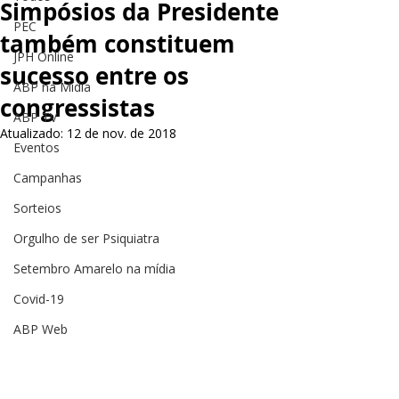
Simpósios da Presidente
PEC
também constituem
JPH Online
sucesso entre os
ABP na Mídia
congressistas
ABP TV
Atualizado:
12 de nov. de 2018
Eventos
Campanhas
Sorteios
Orgulho de ser Psiquiatra
Setembro Amarelo na mídia
Covid-19
ABP Web