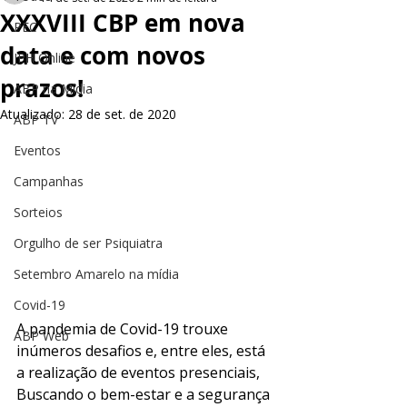
XXXVIII CBP em nova
PEC
data e com novos
JPH Online
prazos!
ABP na Mídia
Atualizado:
28 de set. de 2020
ABP TV
Eventos
Campanhas
Sorteios
Orgulho de ser Psiquiatra
Setembro Amarelo na mídia
Covid-19
A pandemia de Covid-19 trouxe 
ABP Web
inúmeros desafios e, entre eles, está 
a realização de eventos presenciais, 
Buscando o bem-estar e a segurança 