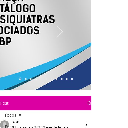
Post
Todos
ABP
Todos
14 de set. de 2020
2 min de leitura